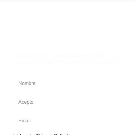
Suscríbete al boletín
Déjate inspirar, únete a la Experiencia IBIX. ¡La
mejor manera de recibir noticias y promociones!