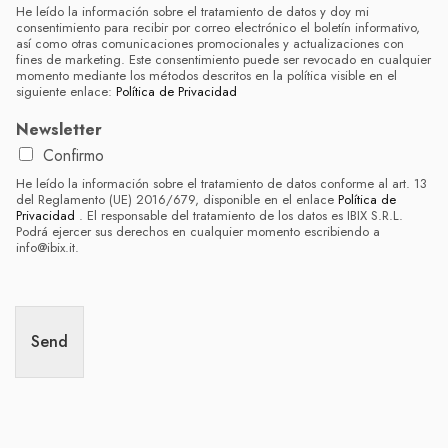
P
l
He leído la información sobre el tratamiento de datos y doy mi
o
r
í
consentimiento para recibir por correo electrónico el boletín informativo,
p
o
n
así como otras comunicaciones promocionales y actualizaciones con
o
v
e
fines de marketing. Este consentimiento puede ser revocado en cualquier
s
i
a
momento mediante los métodos descritos en la política visible en el
t
n
1
siguiente enlace:
Política de Privacidad
a
c
)
l
i
Newsletter
a
/
Confirmo
R
e
He leído la información sobre el tratamiento de datos conforme al art. 13
g
del Reglamento (UE) 2016/679, disponible en el enlace
Política de
i
Privacidad
. El responsable del tratamiento de los datos es IBIX S.R.L.
ó
Podrá ejercer sus derechos en cualquier momento escribiendo a
n
info@ibix.it.
Send