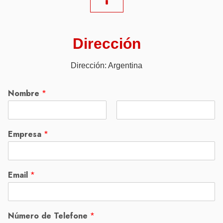
Dirección
Dirección: Argentina
Nombre
*
N
A
o
p
Empresa
*
m
e
b
l
r
l
e
i
d
Email
*
o
Número de Telefone
*