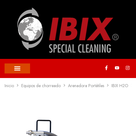
Inicio
Equipos de chorreado
Arenadora Portátiles
IBIX H2O