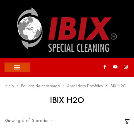
Inicio
Equipos de chorreado
Arenadora Portátiles
IBIX H2O
IBIX H2O
Showing
5
of
5
products