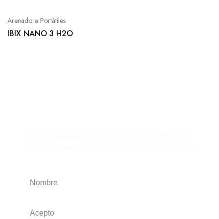
Arenadora Portátiles
IBIX NANO 3 H2O
Suscríbete al boletín
Déjate inspirar, únete a la Experiencia IBIX. ¡La
mejor manera de recibir noticias y promociones!