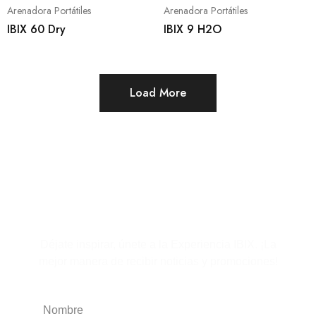
Arenadora Portátiles
Arenadora Portátiles
IBIX 60 Dry
IBIX 9 H2O
Load More
Suscríbete al boletín
Déjate inspirar, únete a la Experiencia IBIX. ¡La
mejor manera de recibir noticias y promociones!